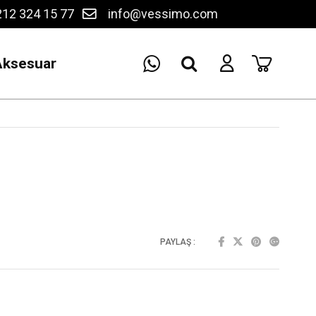
12 324 15 77
info@vessimo.com
Aksesuar
PAYLAŞ :