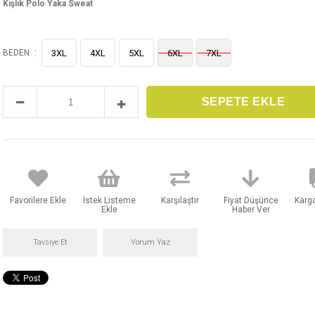
Kışlık Polo Yaka Sweat
:
BEDEN
3XL
4XL
5XL
6XL
7XL
Favorilere Ekle
İstek Listeme
Karşılaştır
Fiyat Düşünce
Karg
Ekle
Haber Ver
Tavsiye Et
Yorum Yaz