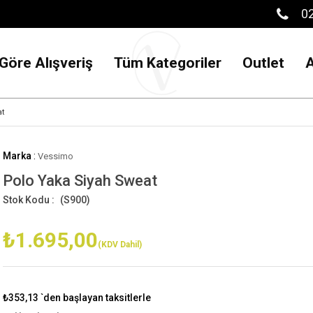
02
Göre Alışveriş
Tüm Kategoriler
Outlet
at
Marka
:
Vessimo
Polo Yaka Siyah Sweat
(S900)
₺1.695,00
(KDV Dahil)
₺353,13
`den başlayan taksitlerle