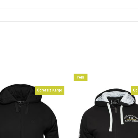
Yeni
Ürün
Ücretsiz Kargo
Üc