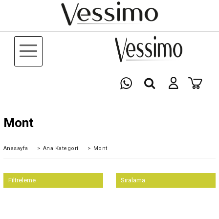
Mont
Anasayfa
>
Ana Kategori
>
Mont
Filtreleme
Sıralama