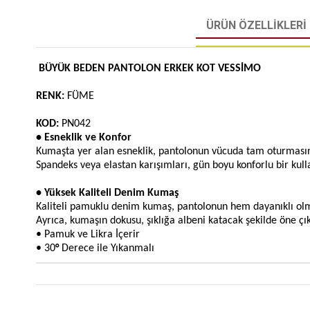
ÜRÜN ÖZELLIKLERI
BÜYÜK BEDEN PANTOLON ERKEK KOT VESSİMO
RENK:
FÜME
KOD:
PN042
• Esneklik ve Konfor
Kumaşta yer alan esneklik, pantolonun vücuda tam oturmasını
Spandeks veya elastan karışımları, gün boyu konforlu bir kull
•
Yüksek Kaliteli Denim Kumaş
Kaliteli pamuklu denim kumaş, pantolonun hem dayanıklı ol
Ayrıca, kumaşın dokusu, şıklığa albeni katacak şekilde öne çı
• Pamuk ve Likra İçerir
• 30
°
Derece ile Yıkanmalı