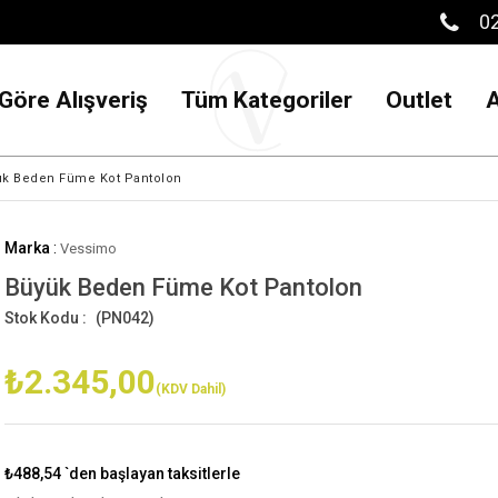
02
Göre Alışveriş
Tüm Kategoriler
Outlet
ük Beden Füme Kot Pantolon
Marka
:
Vessimo
Büyük Beden Füme Kot Pantolon
(PN042)
₺2.345,00
(KDV Dahil)
₺488,54
`den başlayan taksitlerle