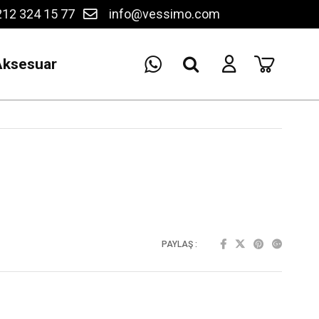
12 324 15 77
info@vessimo.com
Aksesuar
PAYLAŞ :