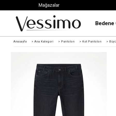
Mağazalar
Bedene 
Anasayfa
>
Ana Kategori
>
Pantolon
>
Kot Pantolon
>
Büy