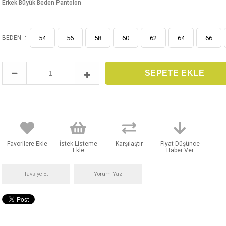
Erkek Büyük Beden Pantolon
:
BEDEN--
54
56
58
60
62
64
66
Favorilere Ekle
İstek Listeme
Karşılaştır
Fiyat Düşünce
Ekle
Haber Ver
Tavsiye Et
Yorum Yaz