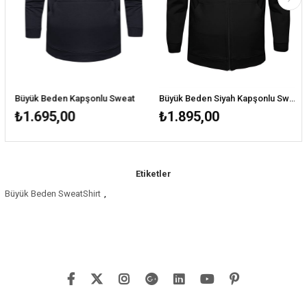
en Siyah Düğmeli Sweat T-Shirt
Büyük Beden Kapşonlu Sweat
Büyük Beden Siyah Kapşonlu Sweat
B
₺1.695,00
₺1.895,00
Etiketler
Büyük Beden SweatShirt
,