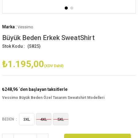
Marka
:
Vessimo
Büyük Beden Erkek SweatShirt
(S825)
₺1.195,00
(KDV Dahil)
₺248,96
`den başlayan taksitlerle
Vessimo Büyük Beden Özel Tasarım Sweatshirt Modelleri
:
BEDEN
3XL
4XL
5XL