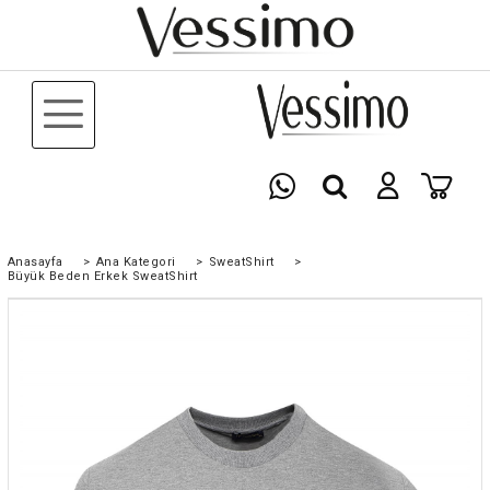
Anasayfa
>
Ana Kategori
>
SweatShirt
>
Büyük Beden Erkek SweatShirt