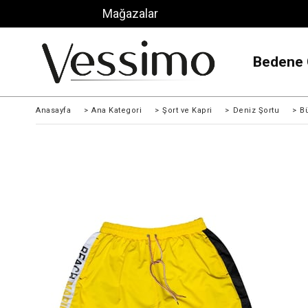
Mağazalar
Bedene 
Anasayfa
>
Ana Kategori
>
Şort ve Kapri
>
Deniz Şortu
>
B