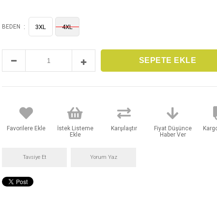
:
BEDEN
3XL
4XL
Favorilere Ekle
İstek Listeme
Karşılaştır
Fiyat Düşünce
Karg
Ekle
Haber Ver
Tavsiye Et
Yorum Yaz