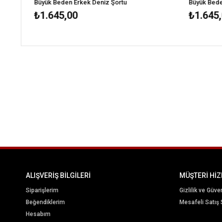
Büyük Beden Erkek Deniz Şortu
Büyük Beden
₺1.645,00
₺1.645,
ALIŞVERİŞ BİLGİLERİ
MÜŞTERİ HİZ
Siparişlerim
Gizlilik ve Güve
Beğendiklerim
Mesafeli Satış
Hesabım