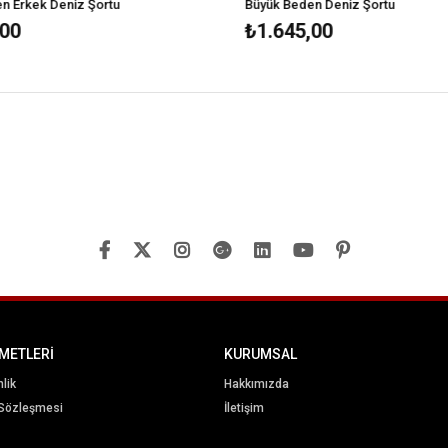
 Erkek Deniz Şortu
Büyük Beden Deniz Şortu
00
₺1.645,00
METLERİ
KURUMSAL
nlik
Hakkımızda
 Sözleşmesi
İletişim