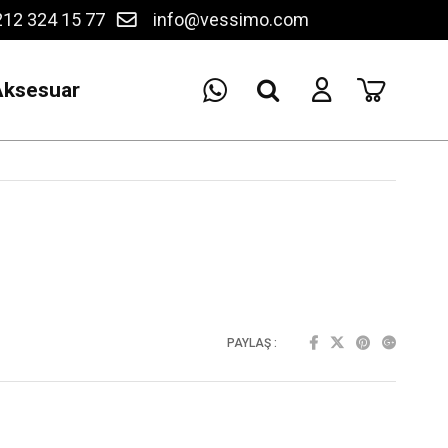
12 324 15 77
info@vessimo.com
Aksesuar
PAYLAŞ :