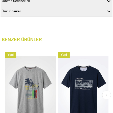
Ödeme Seçenekleri
Ürün Önerileri
BENZER ÜRÜNLER
Yeni
Yeni
Y
Ürün
Ürün
Ü