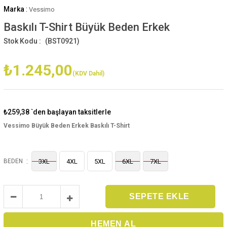
Marka
:
Vessimo
Baskılı T-Shirt Büyük Beden Erkek
(BST0921)
₺1.245,00
(KDV Dahil)
₺259,38
`den başlayan taksitlerle
Vessimo Büyük Beden Erkek Baskılı T-Shirt
:
BEDEN
3XL
4XL
5XL
6XL
7XL