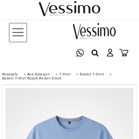
Anasayfa
>
Ana Kategori
>
T-Shirt
>
Baskılı T-Shirt
>
Baskılı T-Shirt Büyük Beden Erkek